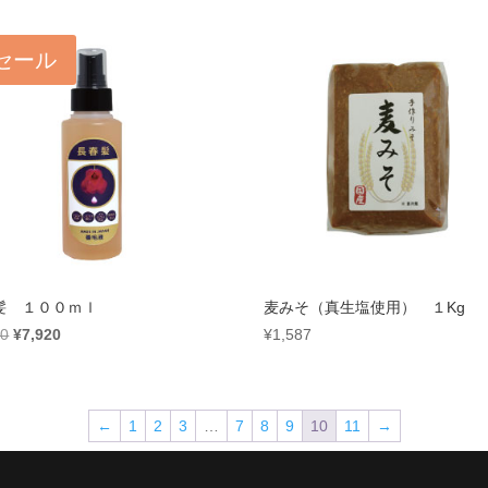
セール
髪 １００ｍｌ
麦みそ（真生塩使用） １Kg
元
現
00
¥
7,920
¥
1,587
の
在
価
の
格
価
←
1
2
3
…
7
8
9
10
11
→
は
格
¥8,800
は
で
¥7,920