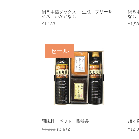
絹５本指ソックス 生成 フリーサ
絹５
イズ かかとなし
なし
¥
1,183
¥
1,5
セール
調味料 ギフト 贈答品
超々
元
現
¥
4,080
¥
3,672
¥
12,
の
在