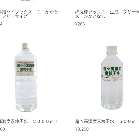
本指ハイソックス 白 かかと
綿丸棒ソックス 生成 フリー
 フリーサイズ
ズ かかとなし
84
¥
286
高濃度素粒子水 ２０００ｍｌ
超々高濃度素粒子水 ５００ｍ
000
¥
3,200