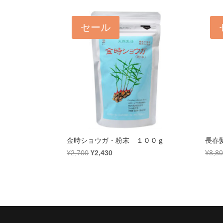
価
の
格
価
セール
は
格
¥4,080
は
で
¥3,672
し
で
た。
す。
金時ショウガ・粉末 １００ｇ
長春
元
現
¥
2,700
¥
2,430
¥
8,8
の
在
価
の
格
価
は
格
¥2,700
は
で
¥2,430