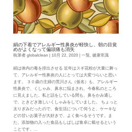
絹の下着でアレルギー性鼻炎が軽快し、朝の目覚
めがよくなって偏頭痛も消失
執筆者
globalclean
|
10月 22, 2020
|
一覧
,
健康常識
絹は体内の毒を排出させる 近年はスギ花粉が大量に舞っ
て、アレルギー性鼻炎の人にとっては大変つらいと思い
ます。 ３０歳の主婦の荒川さん（仮名）も、アレルギー
性鼻炎で、くしゃみ、鼻水に悩まされ、今春私のところ
に見えました。私と話をしている間も、鼻をかみ通し
で、ときどき激しいくしゃみをしていました。 ちょっと
太りぎみだったので、食生活について伺うと、ケーキな
どの甘いお菓子が大好きで、よく食べるそうです。ま
た、添加物の入った食品もしばしば食卓に載せるという
ことです。...