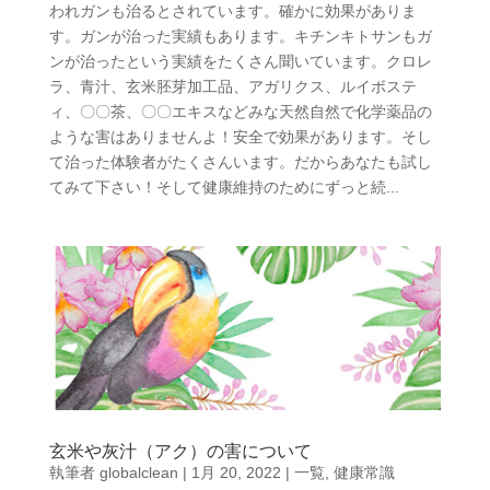
われガンも治るとされています。確かに効果がありま
す。ガンが治った実績もあります。キチンキトサンもガ
ンが治ったという実績をたくさん聞いています。クロレ
ラ、青汁、玄米胚芽加工品、アガリクス、ルイボステ
ィ、〇〇茶、〇〇エキスなどみな天然自然で化学薬品の
ような害はありませんよ！安全で効果があります。そし
て治った体験者がたくさんいます。だからあなたも試し
てみて下さい！そして健康維持のためにずっと続...
玄米や灰汁（アク）の害について
執筆者
globalclean
|
1月 20, 2022
|
一覧
,
健康常識