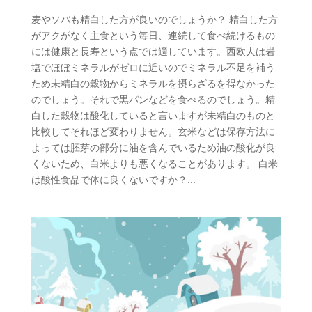
麦やソバも精白した方が良いのでしょうか？ 精白した方
がアクがなく主食という毎日、連続して食べ続けるもの
には健康と長寿という点では適しています。西欧人は岩
塩でほぼミネラルがゼロに近いのでミネラル不足を補う
ため未精白の穀物からミネラルを摂らざるを得なかった
のでしょう。それで黒パンなどを食べるのでしょう。精
白した穀物は酸化していると言いますが未精白のものと
比較してそれほど変わりません。玄米などは保存方法に
よっては胚芽の部分に油を含んでいるため油の酸化が良
くないため、白米よりも悪くなることがあります。 白米
は酸性食品で体に良くないですか？...