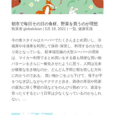
朝市で毎日その日の食材、野菜を買うのが理想
執筆者
globalclean
|
5月 19, 2021
|
一覧
,
健康常識
今の食スタイルはスーパーでたくさんまとめ買いし、冷
蔵庫や冷凍庫を利用して保存･保管し、料理するのが当た
り前となっている。 駐車場完備の大型スーパーの増加
は、マイカー利用でまとめ買いをする最も簡便な買い物
パターンをさらに一般化させたように思う。人間は元来
が横着な生き物なのか、どんどん手間と暇を惜しむ方向
に向かうのである。 買い物かごをぶら下げて、母子が手
をつなぎ話しながらテクテクと歩き、路傍の草花や民家
の庭先に咲く季節の花などをのんびり眺めつつ、坂道を
登ったりするという日常は少なくなっているのかもしれ
ない。...