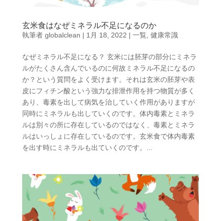
玄米食はなぜミネラル不足になるのか
執筆者
globalclean
|
1月 18, 2022
|
一覧
,
健康常識
なぜミネラル不足になる？ 玄米には胚芽の部分にミネラ
ルがたくさん含んでいるのに何故ミネラル不足になるの
か？という質問をよく受けます。それは玄米の胚芽や表
皮にフィチン酸という強力な排泄作用を持つ物質が多く
あり、毒素を出して病気を治していく作用がありますが
同時にミネラルも出していくのです。体内毒素とミネラ
ルは別々の所に存在しているのではなく、毒素とミネラ
ルはいっしょに存在しているのです。玄米食で体内毒素
を出す時にミネラルも出ていくのです。...