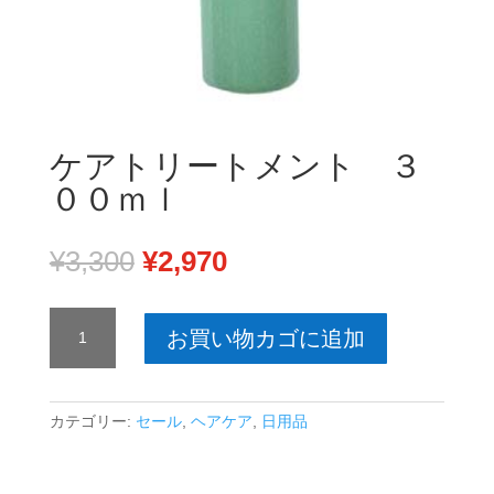
ケアトリートメント ３
００ｍｌ
元
現
¥
3,300
¥
2,970
の
在
価
の
ケ
格
価
お買い物カゴに追加
ア
は
格
ト
¥3,300
は
リ
で
¥2,970
ー
カテゴリー:
セール
,
ヘアケア
,
日用品
し
で
ト
た。
す。
メ