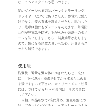
なってヘアスタイルも思いのまま。
髪のダメージの原因はパーマやカラーリング、
ドライヤーだけではありません。静電気は髪だ
けでなく、髪の育成を衰えさせたり、脱毛した
り、毛母細胞にもダメージを与えます。帯電防
止剤が静電気を防ぎ、毛がらみや頭皮へのダメ
ージを防止します。さらに消臭効果があります
ので、気になる頭皮の臭いも安心。汗臭さもス
ッキリ解消できます。
使用法
洗髪後、適量を髪全体にゆきわたらせ、充分
に、（5～10分）浸透させてから水またはぬる
ま湯ですすいで下さい。☆トリートメント効果
には、つけてから15～20分間は、そのままに
して下さい。
☆朝、本品を水で2倍に薄め、適量を髪につ
け、ブラッシングすると、ヘアクリームのよう