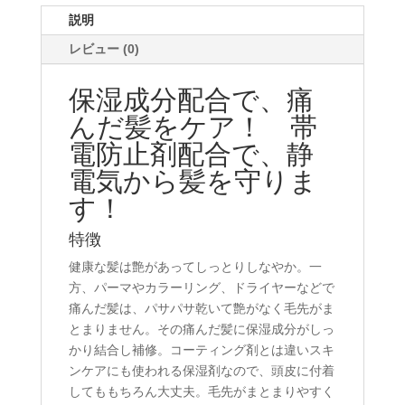
ン
説明
ト
３
レビュー (0)
０
０
保湿成分配合で、痛
ｍ
んだ髪をケア！ 帯
ｌ
電防止剤配合で、静
個
電気から髪を守りま
す！
特徴
健康な髪は艶があってしっとりしなやか。一
方、パーマやカラーリング、ドライヤーなどで
痛んだ髪は、パサパサ乾いて艶がなく毛先がま
とまりません。その痛んだ髪に保湿成分がしっ
かり結合し補修。コーティング剤とは違いスキ
ンケアにも使われる保湿剤なので、頭皮に付着
してももちろん大丈夫。毛先がまとまりやすく