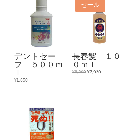
セール
デントセー
長春髪 １０
フ ５００ｍ
０ｍｌ
ｌ
元
現
¥
8,800
¥
7,920
の
在
¥
1,650
価
の
格
価
は
格
¥8,800
は
で
¥7,920
し
で
た。
す。