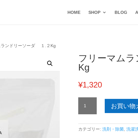
HOME
SHOP
BLOG
ムランドリーソーダ １.２Kg
フリーマムラ
Kg
¥
1,320
フ
お買い物
リ
ー
マ
ム
カテゴリー:
洗剤・除菌
,
洗濯
ラ