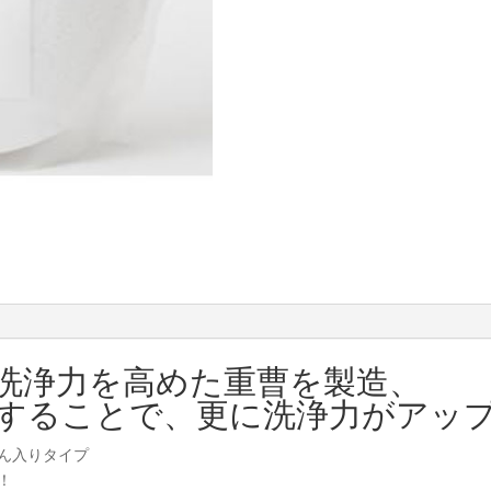
ン
ド
リ
ー
ソ
ー
ダ
１.
２
Kg
個
洗浄力を高めた重曹を製造、
合することで、更に洗浄力がアッ
ん入りタイプ
！